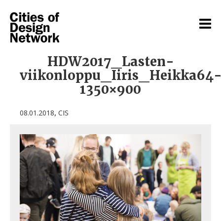
HDW2017_Lasten-
viikonloppu_Iiris_Heikka64
1350×900
,
08.01.2018
CIS