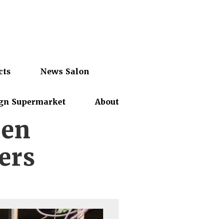
cts
News Salon
gn Supermarket
About
een
ers